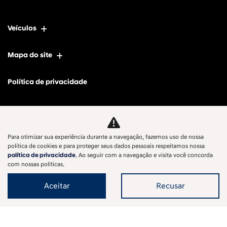
Veículos
Mapa do site
Política de privacidade
Aikon Veiculos Ltda
CNPJ: 11.697.744/0002-04
Para otimizar sua experiência durante a navegação, fazemos uso de nossa
política de cookies e para proteger seus dados pessoais respeitamos nossa
política de privacidade
. Ao seguir com a navegação e visita você concorda
com nossas políticas.
No trânsito, enxergar o outro salva vidas.
Aceitar
Recusar
Desenvolvido pela DEALERSPACE ® Direitos Reservados.