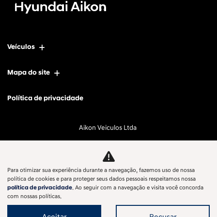
Veículos
Mapa do site
Política de privacidade
Aikon Veiculos Ltda
CNPJ: 11.697.744/0001-23
Para otimizar sua experiência durante a navegação, fazemos uso de nossa
política de cookies e para proteger seus dados pessoais respeitamos nossa
No trânsito, enxergar o outro salva vidas.
política de privacidade
. Ao seguir com a navegação e visita você concorda
com nossas políticas.
Aceitar
Recusar