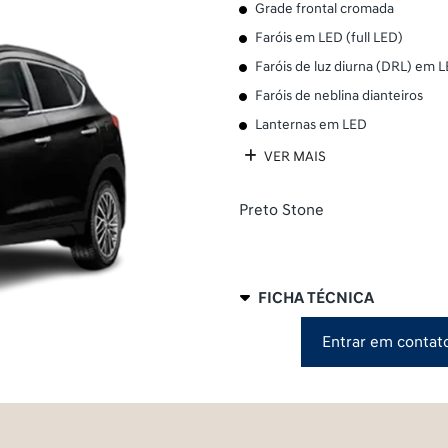
Grade frontal cromada
Faróis em LED (full LED)
Faróis de luz diurna (DRL) em 
Faróis de neblina dianteiros
Lanternas em LED
VER MAIS
Preto Stone
FICHA TÉCNICA
Entrar em contat