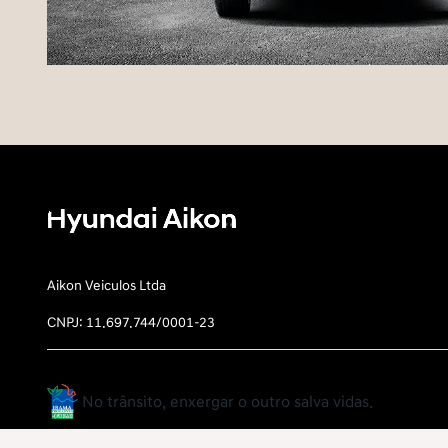
Aikon Veiculos Ltda
CNPJ: 11.697.744/0001-23
No trânsito, enxergar o outro salva vidas.