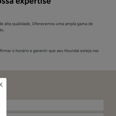
ssa expertise
s de alta qualidade. Oferecemos uma ampla gama de
do.
rmar o horário e garantir que seu Hyundai esteja nas
X